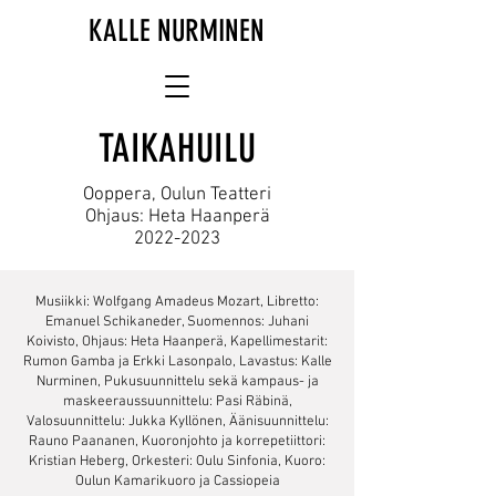
KALLE NURMINEN
TAIKAHUILU
Ooppera, Oulun Teatteri
Ohjaus: Heta Haanperä
2022-2023
Musiikki: Wolfgang Amadeus Mozart, Libretto:
Emanuel Schikaneder, Suomennos: Juhani
Koivisto, Ohjaus: Heta Haanperä, Kapellimestarit:
Rumon Gamba ja Erkki Lasonpalo, Lavastus: Kalle
Nurminen, Pukusuunnittelu sekä kampaus- ja
maskeeraussuunnittelu: Pasi Räbinä,
Valosuunnittelu: Jukka Kyllönen, Äänisuunnittelu:
Rauno Paananen, Kuoronjohto ja korrepetiittori:
Kristian Heberg, Orkesteri: Oulu Sinfonia, Kuoro:
Oulun Kamarikuoro ja Cassiopeia